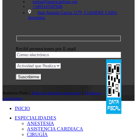
ventas@americanfiure.net
+5491145587648
Juan Agustín García 1279, C1416EKE CABA,
Argentina
Recibí promociones por E-mail
|
|
American Fiure
Todos los derechos reservados
Términos y
condiciones
INICIO
ESPECIALIDADES
ANESTESIA
ASISTENCIA CARDIACA
CIRUGÍA