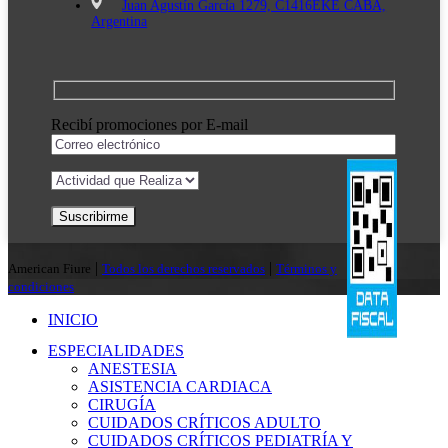
Juan Agustín García 1279, C1416EKE CABA,
Argentina
Recibí promociones por E-mail
|
|
American Fiure
Todos los derechos reservados
Términos y
condiciones
INICIO
ESPECIALIDADES
ANESTESIA
ASISTENCIA CARDIACA
CIRUGÍA
CUIDADOS CRÍTICOS ADULTO
CUIDADOS CRÍTICOS PEDIATRÍA Y