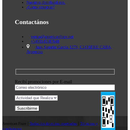
Nuestros distribuidores.
¿Cómo comprar?
Contactános
ventas@americanfiure.net
+5491145587648
Juan Agustín García 1279, C1416EKE CABA,
Argentina
Recibí promociones por E-mail
|
|
American Fiure
Todos los derechos reservados
Términos y
condiciones