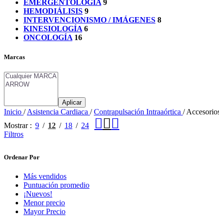
EMERGENTOLOGÍA
9
HEMODIÁLISIS
9
INTERVENCIONISMO / IMÁGENES
8
KINESIOLOGÍA
6
ONCOLOGÍA
16
Marcas
Aplicar
Inicio
/
Asistencia Cardiaca
/
Contrapulsación Intraaórtica
/
Accesorio
Mostrar
9
12
18
24
Filtros
Ordenar Por
Más vendidos
Puntuación promedio
¡Nuevos!
Menor precio
Mayor Precio