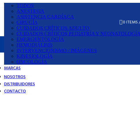
TODOS
ANESTESIA
ASISTENCIA CARDÍACA
0
ITEMS
¿Cómo hacer pedidos?
CIRUGÍA
CUIDADOS CRÍTICOS ADULTO
CUIDADOS CRÍTICOS PEDIATRÍA Y NEONATOLOGÍ
EMERGENTOLOGÍA
HEMODIÁLISIS
INTERVENCIONISMO / IMÁGENES
KINESIOLOGÍA
ONCOLOGÍA
MARCAS
NOSOTROS
DISTRIBUIDORES
CONTACTO