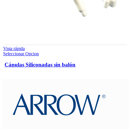
Vista rápida
Este
Seleccionar Opcion
producto
tiene
Cánulas Siliconadas sin balón
múltiples
variantes.
Las
opciones
se
pueden
elegir
en
la
página
de
producto