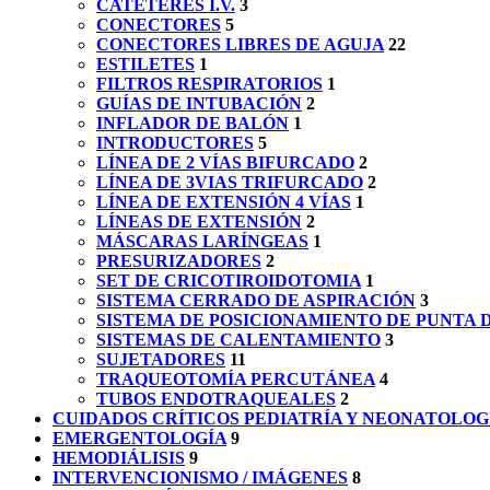
CATÉTERES I.V.
3
CONECTORES
5
CONECTORES LIBRES DE AGUJA
22
ESTILETES
1
FILTROS RESPIRATORIOS
1
GUÍAS DE INTUBACIÓN
2
INFLADOR DE BALÓN
1
INTRODUCTORES
5
LÍNEA DE 2 VÍAS BIFURCADO
2
LÍNEA DE 3VIAS TRIFURCADO
2
LÍNEA DE EXTENSIÓN 4 VÍAS
1
LÍNEAS DE EXTENSIÓN
2
MÁSCARAS LARÍNGEAS
1
PRESURIZADORES
2
SET DE CRICOTIROIDOTOMIA
1
SISTEMA CERRADO DE ASPIRACIÓN
3
SISTEMA DE POSICIONAMIENTO DE PUNTA 
SISTEMAS DE CALENTAMIENTO
3
SUJETADORES
11
TRAQUEOTOMÍA PERCUTÁNEA
4
TUBOS ENDOTRAQUEALES
2
CUIDADOS CRÍTICOS PEDIATRÍA Y NEONATOLOG
EMERGENTOLOGÍA
9
HEMODIÁLISIS
9
INTERVENCIONISMO / IMÁGENES
8