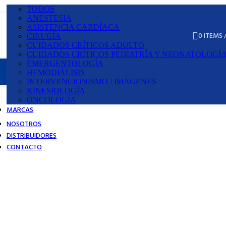
TODOS
ANESTESIA
ASISTENCIA CARDÍACA
0
ITEMS
¿Cómo hacer pedidos?
CIRUGÍA
CUIDADOS CRÍTICOS ADULTO
CUIDADOS CRÍTICOS PEDIATRÍA Y NEONATOLOGÍ
EMERGENTOLOGÍA
HEMODIÁLISIS
INTERVENCIONISMO / IMÁGENES
KINESIOLOGÍA
ONCOLOGÍA
MARCAS
NOSOTROS
DISTRIBUIDORES
CONTACTO