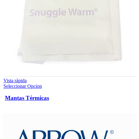
Vista rápida
Este
Seleccionar Opcion
producto
tiene
Mantas Térmicas
múltiples
variantes.
Las
opciones
se
pueden
elegir