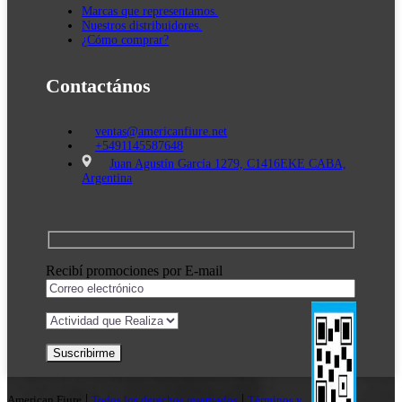
Marcas que representamos.
Nuestros distribuidores.
¿Cómo comprar?
Contactános
ventas@americanfiure.net
+5491145587648
Juan Agustín García 1279, C1416EKE CABA,
Argentina
Recibí promociones por E-mail
|
|
American Fiure
Todos los derechos reservados
Términos y