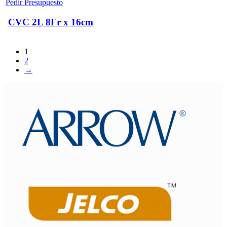
Pedir Presupuesto
CVC 2L 8Fr x 16cm
1
2
→