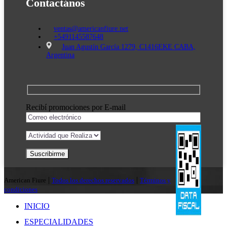
Contactános
ventas@americanfiure.net
+5491145587648
Juan Agustín García 1279, C1416EKE CABA,
Argentina
Recibí promociones por E-mail
|
|
American Fiure
Todos los derechos reservados
Términos y
condiciones
INICIO
ESPECIALIDADES