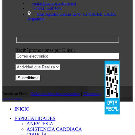
ventas@americanfiure.net
+5491145587648
Juan Agustín García 1279, C1416EKE CABA,
Argentina
Recibí promociones por E-mail
|
|
American Fiure
Todos los derechos reservados
Términos y
condiciones
INICIO
ESPECIALIDADES
ANESTESIA
ASISTENCIA CARDIACA
CIRUGÍA