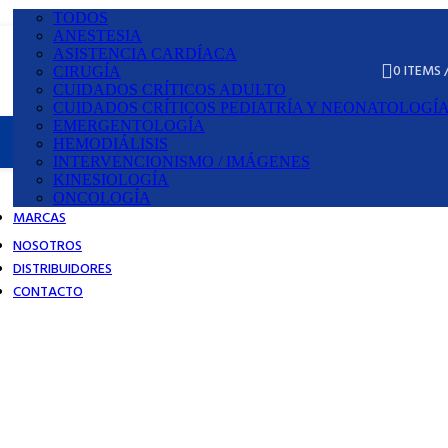
TODOS
ANESTESIA
ASISTENCIA CARDÍACA
0
ITEMS
¿Cómo hacer pedidos?
CIRUGÍA
CUIDADOS CRÍTICOS ADULTO
CUIDADOS CRÍTICOS PEDIATRÍA Y NEONATOLOGÍ
EMERGENTOLOGÍA
HEMODIÁLISIS
INTERVENCIONISMO / IMÁGENES
KINESIOLOGÍA
ONCOLOGÍA
MARCAS
NOSOTROS
DISTRIBUIDORES
CONTACTO