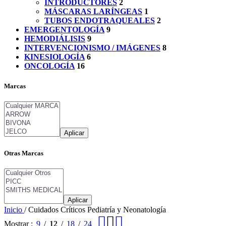
INTRODUCTORES
2
MÁSCARAS LARÍNGEAS
1
TUBOS ENDOTRAQUEALES
2
EMERGENTOLOGÍA
9
HEMODIÁLISIS
9
INTERVENCIONISMO / IMÁGENES
8
KINESIOLOGÍA
6
ONCOLOGÍA
16
Marcas
Aplicar
Otras Marcas
Aplicar
Inicio
/
Cuidados Críticos Pediatría y Neonatología
Mostrar
9
12
18
24