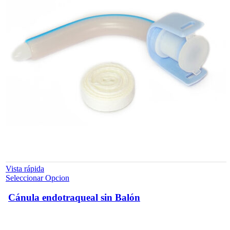
Vista rápida
Este
Seleccionar Opcion
producto
tiene
Cánula endotraqueal sin Balón
múltiples
variantes.
Las