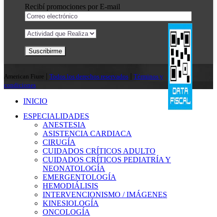
Recibí promociones por E-mail
|
|
American Fiure
Todos los derechos reservados
Términos y
condiciones
INICIO
ESPECIALIDADES
ANESTESIA
ASISTENCIA CARDIACA
CIRUGÍA
CUIDADOS CRÍTICOS ADULTO
CUIDADOS CRÍTICOS PEDIATRÍA Y
NEONATOLOGÍA
EMERGENTOLOGÍA
HEMODIÁLISIS
INTERVENCIONISMO / IMÁGENES
KINESIOLOGÍA
ONCOLOGÍA