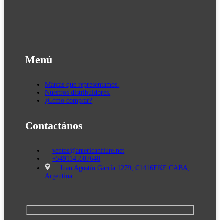
Menú
Marcas que representamos.
Nuestros distribuidores.
¿Cómo comprar?
Contactános
ventas@americanfiure.net
+5491145587648
Juan Agustín García 1279, C1416EKE CABA,
Argentina