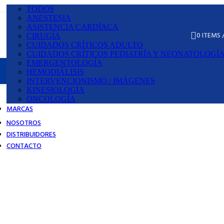
TODOS
ANESTESIA
ASISTENCIA CARDÍACA
0
ITEMS
¿Cómo hacer pedidos?
CIRUGÍA
CUIDADOS CRÍTICOS ADULTO
CUIDADOS CRÍTICOS PEDIATRÍA Y NEONATOLOGÍ
EMERGENTOLOGÍA
HEMODIÁLISIS
INTERVENCIONISMO / IMÁGENES
KINESIOLOGÍA
ONCOLOGÍA
MARCAS
NOSOTROS
DISTRIBUIDORES
CONTACTO