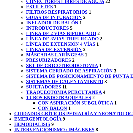
CONECTORES LIBRES DE AGUJA
22
ESTILETES
1
FILTROS RESPIRATORIOS
1
GUÍAS DE INTUBACIÓN
2
INFLADOR DE BALÓN
1
INTRODUCTORES
5
LÍNEA DE 2 VÍAS BIFURCADO
2
LÍNEA DE 3VIAS TRIFURCADO
2
LÍNEA DE EXTENSIÓN 4 VÍAS
1
LÍNEAS DE EXTENSIÓN
2
MÁSCARAS LARÍNGEAS
1
PRESURIZADORES
2
SET DE CRICOTIROIDOTOMIA
1
SISTEMA CERRADO DE ASPIRACIÓN
3
SISTEMA DE POSICIONAMIENTO DE PUNTA 
SISTEMAS DE CALENTAMIENTO
3
SUJETADORES
11
TRAQUEOTOMÍA PERCUTÁNEA
4
TUBOS ENDOTRAQUEALES
2
CON ASPIRACIÓN SUBGLÓTICA
1
CON BALÓN
1
CUIDADOS CRÍTICOS PEDIATRÍA Y NEONATOLOG
EMERGENTOLOGÍA
9
HEMODIÁLISIS
9
INTERVENCIONISMO / IMÁGENES
8