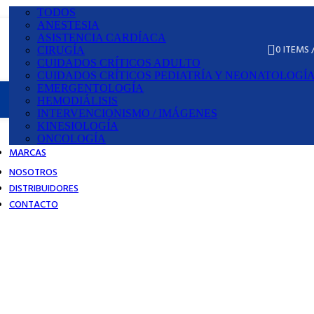
TODOS
ANESTESIA
ASISTENCIA CARDÍACA
0
ITEMS
¿Cómo hacer pedidos?
CIRUGÍA
CUIDADOS CRÍTICOS ADULTO
CUIDADOS CRÍTICOS PEDIATRÍA Y NEONATOLOGÍ
EMERGENTOLOGÍA
HEMODIÁLISIS
INTERVENCIONISMO / IMÁGENES
KINESIOLOGÍA
ONCOLOGÍA
MARCAS
NOSOTROS
DISTRIBUIDORES
CONTACTO