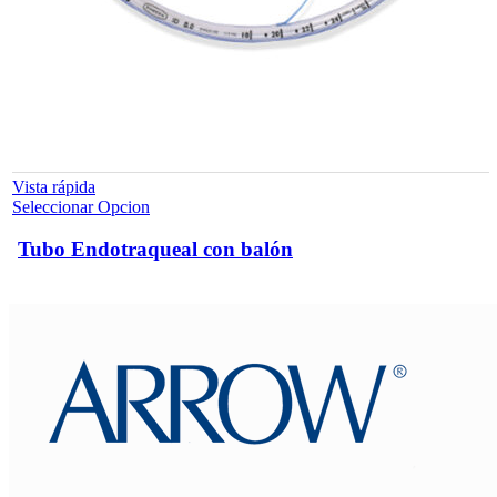
Vista rápida
Este
Seleccionar Opcion
producto
tiene
Tubo Endotraqueal con balón
múltiples
variantes.
Las
opciones
se
pueden
elegir
en
la
página
de
producto