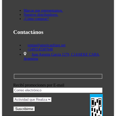
Marcas que representamos.
Nuestros distribuidores.
¿Cómo comprar?
Contactános
ventas@americanfiure.net
+5491145587648
Juan Agustín García 1279, C1416EKE CABA,
Argentina
Recibí promociones por E-mail