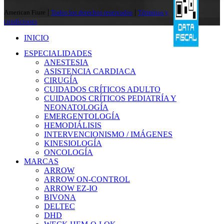
|
|
American Fiure
Todos los derechos reservados
Términos y
condiciones
INICIO
ESPECIALIDADES
ANESTESIA
ASISTENCIA CARDIACA
CIRUGÍA
CUIDADOS CRÍTICOS ADULTO
CUIDADOS CRÍTICOS PEDIATRÍA Y
NEONATOLOGÍA
EMERGENTOLOGÍA
HEMODIÁLISIS
INTERVENCIONISMO / IMÁGENES
KINESIOLOGÍA
ONCOLOGÍA
MARCAS
ARROW
ARROW ON-CONTROL
ARROW EZ-IO
BIVONA
DELTEC
DHD