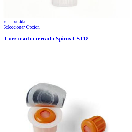
Vista rápida
Este
Seleccionar Opcion
producto
tiene
Luer macho cerrado Spiros CSTD
múltiples
variantes.
Las
opciones
se
pueden
elegir
en
la
página
de
producto