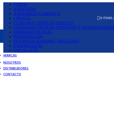
TODOS
ANESTESIA
ASISTENCIA CARDÍACA
0
ITEMS
¿Cómo hacer pedidos?
CIRUGÍA
CUIDADOS CRÍTICOS ADULTO
CUIDADOS CRÍTICOS PEDIATRÍA Y NEONATOLOGÍ
EMERGENTOLOGÍA
HEMODIÁLISIS
INTERVENCIONISMO / IMÁGENES
KINESIOLOGÍA
ONCOLOGÍA
MARCAS
NOSOTROS
DISTRIBUIDORES
CONTACTO