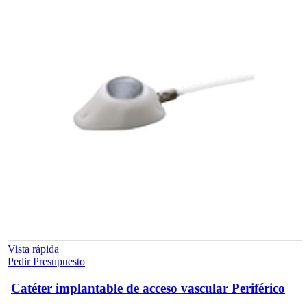
elegir
en
la
página
de
producto
Vista rápida
Pedir Presupuesto
Catéter implantable de acceso vascular Periférico