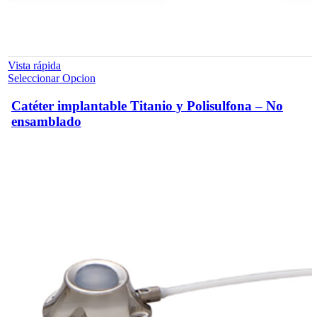
Vista rápida
Este
Seleccionar Opcion
producto
tiene
Catéter implantable Titanio y Polisulfona – No
múltiples
ensamblado
variantes.
Las
opciones
se
pueden
elegir
en
la
página
de
producto