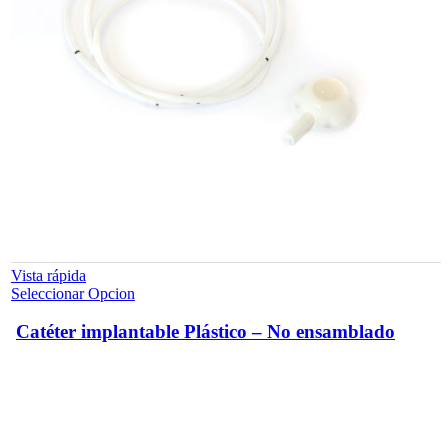
Vista rápida
Este
Seleccionar Opcion
producto
tiene
Catéter implantable Plástico – No ensamblado
múltiples
variantes.
Las
opciones
se
pueden