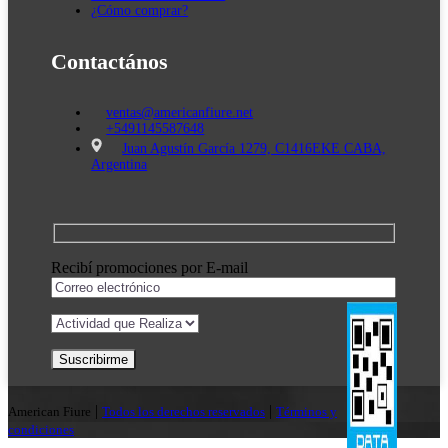
¿Cómo comprar?
Contactános
ventas@americanfiure.net
+5491145587648
Juan Agustín García 1279, C1416EKE CABA,
Argentina
Recibí promociones por E-mail
|
|
American Fiure
Todos los derechos reservados
Términos y
condiciones