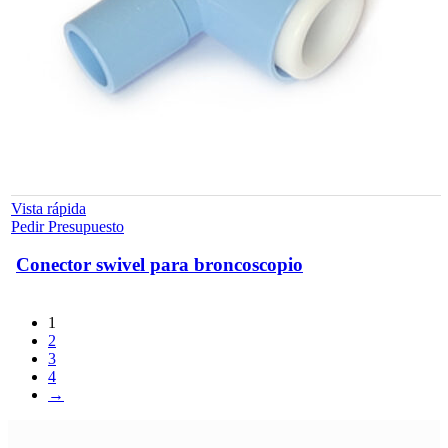
Vista rápida
Pedir Presupuesto
Conector swivel para broncoscopio
1
2
3
4
→