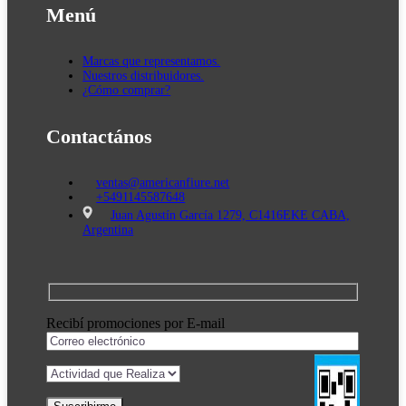
Menú
Marcas que representamos.
Nuestros distribuidores.
¿Cómo comprar?
Contactános
ventas@americanfiure.net
+5491145587648
Juan Agustín García 1279, C1416EKE CABA,
Argentina
Recibí promociones por E-mail