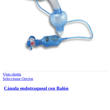
de
producto
Vista rápida
Este
Seleccionar Opcion
producto
tiene
Cánula endotraqueal con Balón
múltiples
variantes.
Las
opciones
se