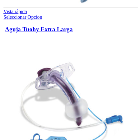
Vista rápida
Este
Seleccionar Opcion
producto
tiene
Aguja Tuohy Extra Larga
múltiples
variantes.
Las
opciones
se
pueden
elegir
en
la
página
de
producto