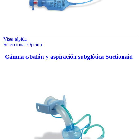
Vista rápida
Este
Seleccionar Opcion
producto
tiene
Cánula c/balón y aspiración subglótica Suctionaid
múltiples
variantes.
Las
opciones
se
pueden
elegir
en
la
página
de
producto