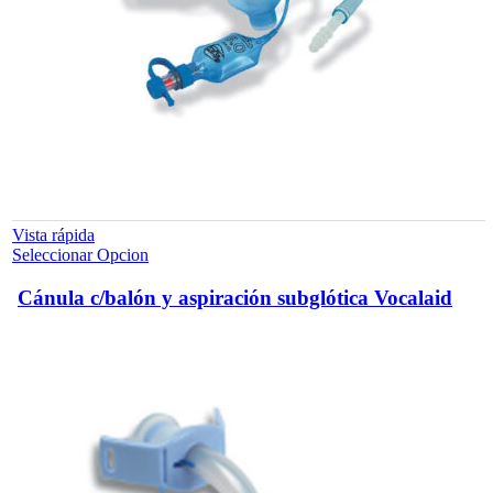
Vista rápida
Este
Seleccionar Opcion
producto
tiene
Cánula c/balón y aspiración subglótica Vocalaid
múltiples
variantes.
Las
opciones
se
pueden
elegir
en
la
página