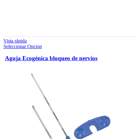
Vista rápida
Este
Seleccionar Opcion
producto
tiene
Aguja Ecogénica bloqueo de nervios
múltiples
variantes.
Las
opciones
se
pueden
elegir
en
la
página
de
producto